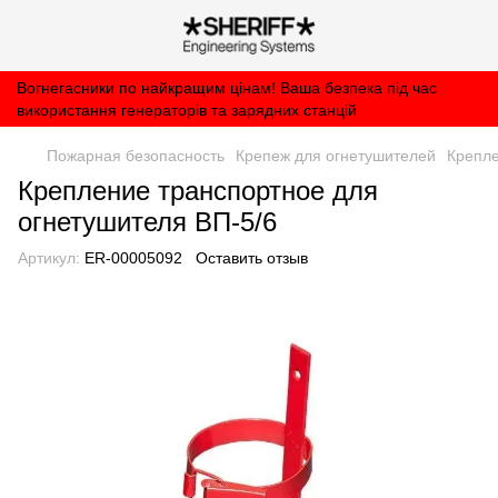
Вогнегасники по найкращим цінам! Ваша безпека під час
використання генераторів та зарядних станцій
Пожарная безопасность
Крепеж для огнетушителей
Крепле
Крепление транспортное для
огнетушителя ВП-5/6
Артикул:
ER-00005092
Оставить отзыв