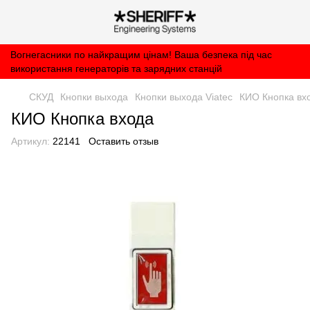
Вогнегасники по найкращим цінам! Ваша безпека під час
використання генераторів та зарядних станцій
СКУД
Кнопки выхода
Кнопки выхода Viatec
КИО Кнопка вх
КИО Кнопка входа
Артикул:
22141
Оставить отзыв