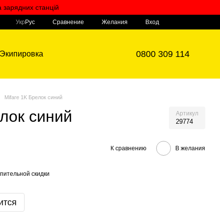
а зарядних станцій
Мой заказ
Сравнение
Укр
Рус
Желания
Вход
0800 309 114
Экипировка
Mifare 1K Брелок синий
елок синий
Артикул
29774
К сравнению
В желания
пительной скидки
ится