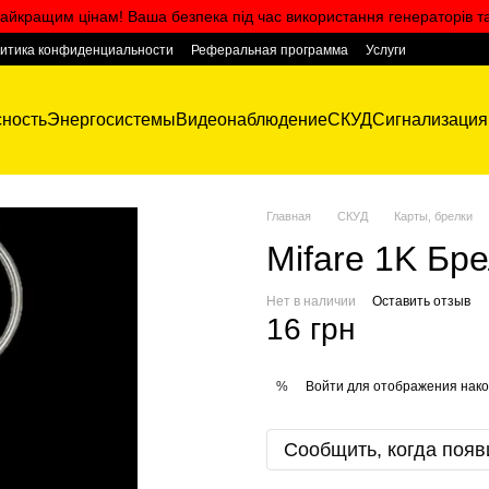
айкращим цінам! Ваша безпека під час використання генераторів т
итика конфиденциальности
Реферальная программа
Услуги
ность
Энергосистемы
Видеонаблюдение
СКУД
Сигнализация
Главная
СКУД
Карты, брелки
Mifare 1K Бр
Нет в наличии
Оставить отзыв
16 грн
Войти
для отображения нако
%
Сообщить, когда появ