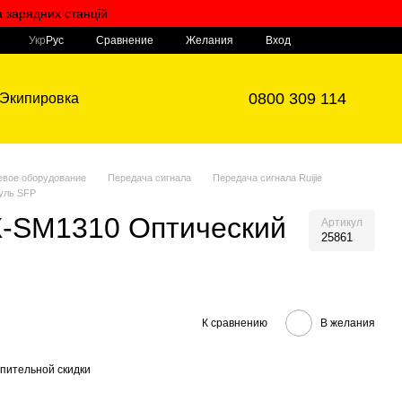
а зарядних станцій
Мой заказ
Сравнение
Укр
Рус
Желания
Вход
0800 309 114
Экипировка
евое оборудование
Передача сигнала
Передача сигнала Ruijie
уль SFP
X-SM1310 Оптический
Артикул
25861
К сравнению
В желания
пительной скидки