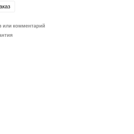
аказ
 или комментарий
антия