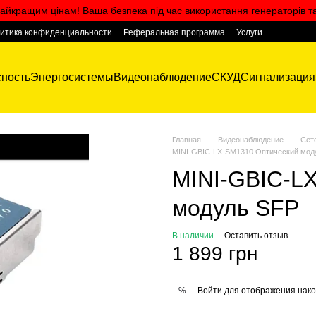
айкращим цінам! Ваша безпека під час використання генераторів т
итика конфиденциальности
Реферальная программа
Услуги
ность
Энергосистемы
Видеонаблюдение
СКУД
Сигнализация
Главная
Видеонаблюдение
Сет
MINI-GBIC-LX-SM1310 Оптический мод
MINI-GBIC-L
модуль SFP
В наличии
Оставить отзыв
1 899 грн
Войти
для отображения нако
%