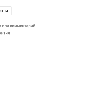
ится
 или комментарий
антия