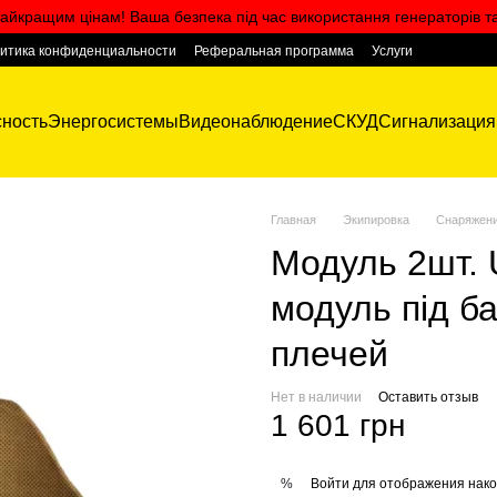
айкращим цінам! Ваша безпека під час використання генераторів т
итика конфиденциальности
Реферальная программа
Услуги
ность
Энергосистемы
Видеонаблюдение
СКУД
Сигнализация
Главная
Экипировка
Снаряжен
Модуль 2шт. 
модуль під б
плечей
Нет в наличии
Оставить отзыв
1 601 грн
Войти
для отображения нако
%