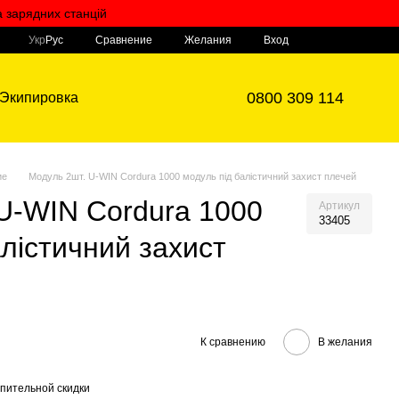
а зарядних станцій
Мой заказ
Сравнение
Укр
Рус
Желания
Вход
0800 309 114
Экипировка
ие
Модуль 2шт. U-WIN Cordura 1000 модуль під балістичний захист плечей
U-WIN Cordura 1000
Артикул
33405
алістичний захист
К сравнению
В желания
пительной скидки