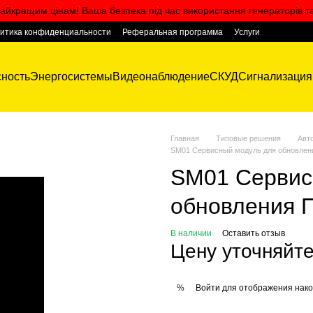
айкращим цінам! Ваша безпека під час використання генераторів т
итика конфиденциальности
Реферальная программа
Услуги
ность
Энергосистемы
Видеонаблюдение
СКУД
Сигнализация
Главная
Типовые решения
Авт
SM01 Сервисный модуль для обновлен
SM01 Сервис
обновления 
В наличии
Оставить отзыв
Цену уточняйт
Войти
для отображения нако
%