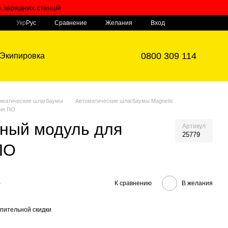
а зарядних станцій
Мой заказ
Сравнение
Укр
Рус
Желания
Вход
0800 309 114
Экипировка
оматические шлагбаумы
Автоматические шлагбаумы Magnetic
ия ПО
ный модуль для
Артикул
25779
ПО
е
К сравнению
В желания
пительной скидки