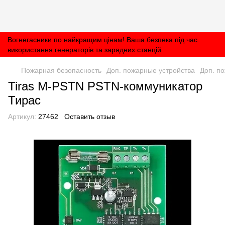
Вогнегасники по найкращим цінам! Ваша безпека під час
використання генераторів та зарядних станцій
Пожарная безопасность
Доп. пожарные устройства
Доп. по
Tiras M-PSTN PSTN-коммуникатор
Тирас
Артикул:
27462
Оставить отзыв