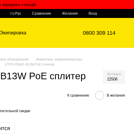
а зарядних станцій
Мой заказ
Сравнение
Укр
Рус
Желания
Вход
0800 309 114
Экипировка
евое оборудование
Инжекторы, медиаконверторы
UTP3-PDA01-B13W PoE сплитер
B13W PoE сплитер
Артикул
22506
К сравнению
В желания
пительной скидки
ится