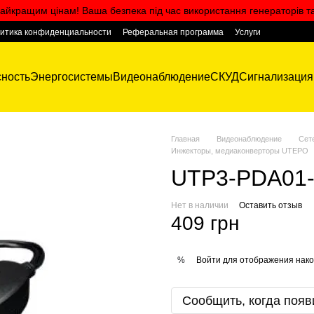
айкращим цінам! Ваша безпека під час використання генераторів т
итика конфиденциальности
Реферальная программа
Услуги
ность
Энергосистемы
Видеонаблюдение
СКУД
Сигнализация
Главная
Видеонаблюдение
Сет
Инжекторы, медиаконверторы UTEPO
UTP3-PDA01-
Нет в наличии
Оставить отзыв
409 грн
Войти
для отображения нако
%
Сообщить, когда появ