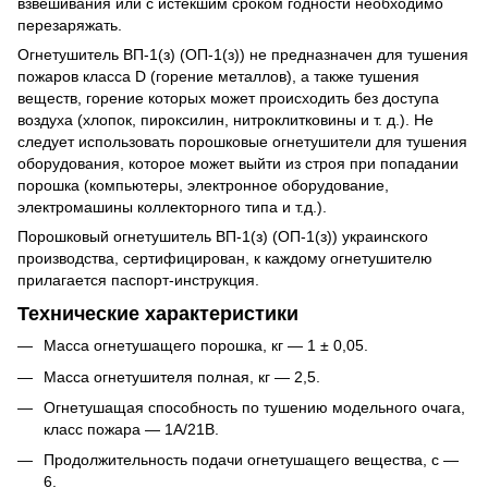
взвешивания или с истекшим сроком годности необходимо
перезаряжать.
Огнетушитель ВП-1(з) (ОП-1(з)) не предназначен для тушения
пожаров класса D (горение металлов), а также тушения
веществ, горение которых может происходить без доступа
воздуха (хлопок, пироксилин, нитроклитковины и т. д.). Не
следует использовать порошковые огнетушители для тушения
оборудования, которое может выйти из строя при попадании
порошка (компьютеры, электронное оборудование,
электромашины коллекторного типа и т.д.).
Порошковый огнетушитель ВП-1(з) (ОП-1(з)) украинского
производства, сертифицирован, к каждому огнетушителю
прилагается паспорт-инструкция.
Технические характеристики
Масса огнетушащего порошка, кг — 1 ± 0,05.
Масса огнетушителя полная, кг — 2,5.
Огнетушащая способность по тушению модельного очага,
класс пожара — 1А/21В.
Продолжительность подачи огнетушащего вещества, с —
6.