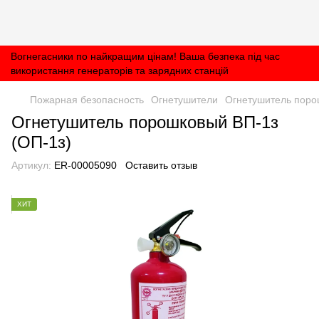
Вогнегасники по найкращим цінам! Ваша безпека під час
використання генераторів та зарядних станцій
Пожарная безопасность
Огнетушители
Огнетушитель поро
Огнетушитель порошковый ВП-1з
(ОП-1з)
Артикул:
ER-00005090
Оставить отзыв
ХИТ