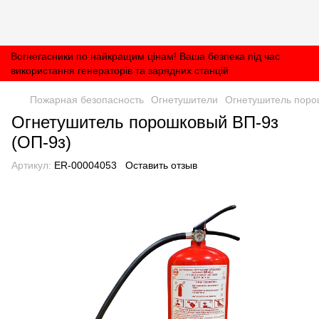
Вогнегасники по найкращим цінам! Ваша безпека під час
використання генераторів та зарядних станцій
Пожарная безопасность
Огнетушители
Огнетушитель поро
Огнетушитель порошковый ВП-9з
(ОП-9з)
Артикул:
ER-00004053
Оставить отзыв