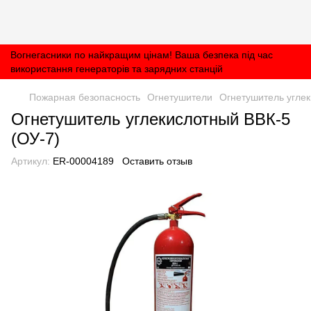
Вогнегасники по найкращим цінам! Ваша безпека під час
використання генераторів та зарядних станцій
Пожарная безопасность
Огнетушители
Огнетушитель углек
Огнетушитель углекислотный ВВК-5
(ОУ-7)
Артикул:
ER-00004189
Оставить отзыв