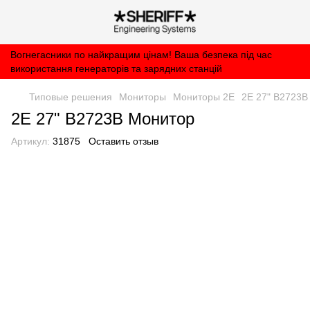
Вогнегасники по найкращим цінам! Ваша безпека під час
використання генераторів та зарядних станцій
Типовые решения
Мониторы
Мониторы 2E
2E 27" B2723B
2E 27" B2723B Монитор
Артикул:
31875
Оставить отзыв