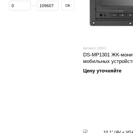
От Цена, грн
До Цена, грн
OK
Артикул: 22622
DS-MP1301 ЖК-монит
мобильных устройст
Цену уточняйте