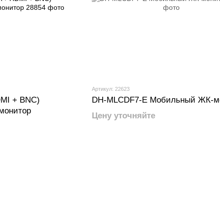
Артикул: 22623
DMI + BNC)
DH-MLCDF7-E Мобильный ЖК-м
монитор
Цену уточняйте