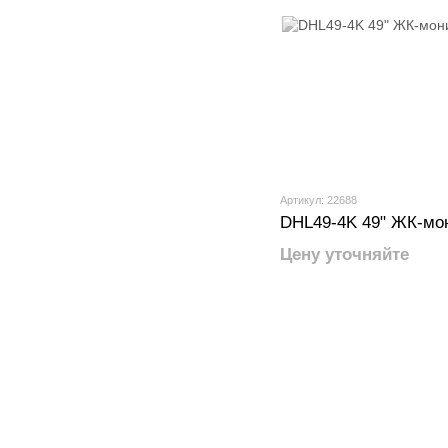
Артикул: 22688
DHL49-4K 49" ЖК-мо
Цену уточняйте