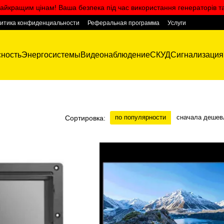
айкращим цінам! Ваша безпека під час використання генераторів т
итика конфиденциальности
Реферальная программа
Услуги
ность
Энергосистемы
Видеонаблюдение
СКУД
Сигнализация
по популярности
сначала дешев
Сортировка: