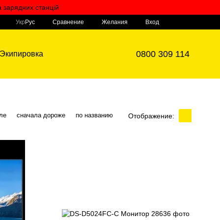
а зарядних станцій
Мой заказ
Сравнение
Укр
Рус
Желания
Вход
0800 309 114
Экипировка
ле
сначала дороже
по названию
Отображение: