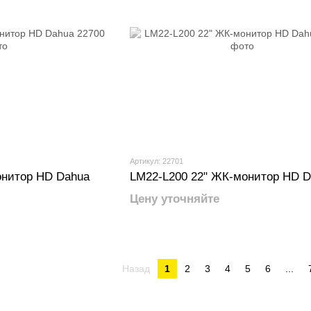
Артикул: 22701
онитор HD Dahua
LM22-L200 22" ЖК-монитор HD D
Цену уточняйте
Назад
1
2
3
4
5
6
...