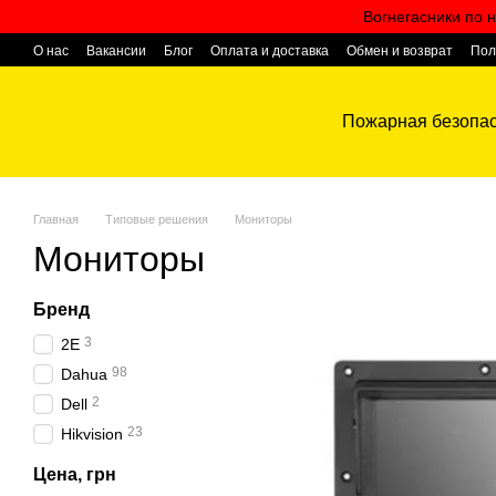
Перейти к основному контенту
Вогнегасники по н
О нас
Вакансии
Блог
Оплата и доставка
Обмен и возврат
Пол
Контактная информация
Пожарная безопас
Главная
Типовые решения
Мониторы
Мониторы
Бренд
3
2E
98
Dahua
2
Dell
23
Hikvision
Цена, грн