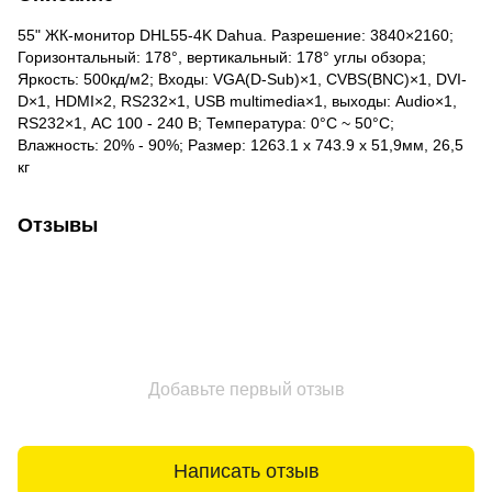
55" ЖК-монитор DHL55-4K Dahua. Разрешение: 3840×2160;
Горизонтальный: 178°, вертикальный: 178° углы обзора;
Яркость: 500кд/м2; Входы: VGA(D-Sub)×1, CVBS(BNC)×1, DVI-
D×1, HDMI×2, RS232×1, USB multimedia×1, выходы: Audio×1,
RS232×1, АС 100 - 240 В; Температура: 0°C ~ 50°C;
Влажность: 20% - 90%; Размер: 1263.1 х 743.9 х 51,9мм, 26,5
кг
Отзывы
Добавьте первый отзыв
Написать отзыв