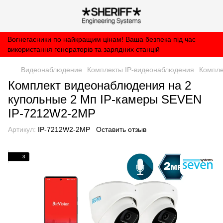
Вогнегасники по найкращим цінам! Ваша безпека під час
використання генераторів та зарядних станцій
Видеонаблюдение
Комплекты IP-видеонаблюдения
Компле
Комплект видеонаблюдения на 2
купольные 2 Мп IP-камеры SEVEN
IP-7212W2-2MP
Артикул:
IP-7212W2-2MP
Оставить отзыв
3