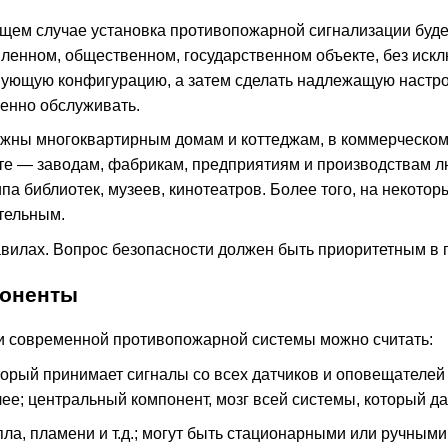
общем случае установка противопожарной сигнализации буд
енном, общественном, государственном объекте, без исклю
вующую конфигурацию, а затем сделать надлежащую настрой
венно обслуживать.
ужны многоквартирным домам и коттеджам, в коммерческо
 — заводам, фабрикам, предприятиям и производствам лю
а библиотек, музеев, кинотеатров. Более того, на некото
ательным.
авилах. Вопрос безопасности должен быть приоритетным в 
оненты
 современной противопожарной системы можно считать:
орый принимает сигналы со всех датчиков и оповещателей
лее; центральный компонент, мозг всей системы, который д
пла, пламени и т.д.; могут быть стационарными или ручным