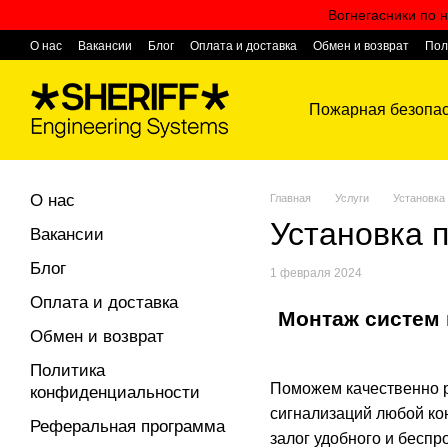
Перейти к основному контенту
Вогнегасники по н
О нас
Вакансии
Блог
Оплата и доставка
Обмен и возврат
Пол
Контактная информация
Пожарная безопас
О нас
Главная
Услуги
Установка
Установка 
Вакансии
Блог
1 февраля 2024
Оплата и доставка
Монтаж систем
Обмен и возврат
Политика
Поможем качественно р
конфиденциальности
сигнализаций любой ко
Реферальная программа
залог удобного и бесп