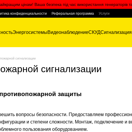
айкращим цінам! Ваша безпека під час використання генераторів т
итика конфиденциальности
Реферальная программа
Услуги
ность
Энергосистемы
Видеонаблюдение
СКУД
Сигнализация
 пожарной сигнализации
пожарной сигнализации
 противопожарной защиты
ешить вопросы безопасности. Предоставляем профессиона
нфигурации и степени сложности. Монтаж, подключение и вв
роблемного пользования оборудованием.