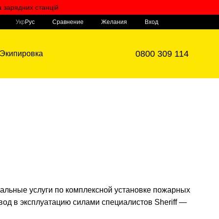
а зарядних станцій
Мой заказ
Сравнение
Укр
Рус
Желания
Вход
0800 309 114
Экипировка
льные услуги по комплексной установке пожарных
од в эксплуатацию силами специалистов Sheriff —