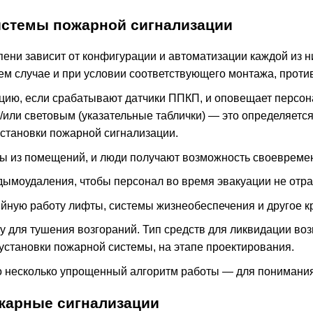
истемы пожарной сигнализации
пени зависит от конфигурации и автоматизации каждой из ни
ем случае и при условии соответствующего монтажа, прот
цию, если срабатывают датчики ППКП, и оповещает персон
и/или световым (указательные таблички) — это определяетс
становки пожарной сигнализации.
ы из помещений, и люди получают возможность своевремен
дымоудаления, чтобы персонал во время эвакуации не отра
йную работу лифты, системы жизнеобеспечения и другое 
у для тушения возгораний. Тип средств для ликвидации в
установки пожарной системы, на этапе проектирования.
о несколько упрощенный алгоритм работы — для понимани
жарные сигнализации