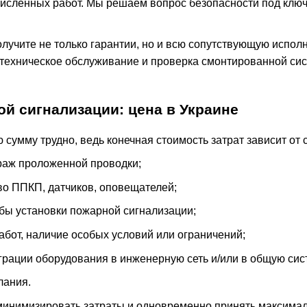
исленных работ. Мы решаем вопрос безопасности под ключ,
лучите не только гарантии, но и всю сопутствующую исполн
ехническое обслуживание и проверка смонтированной сист
й сигнализации: цена в Украине
 сумму трудно, ведь конечная стоимость затрат зависит от
раж проложенной проводки;
во ППКП, датчиков, оповещателей;
бы установки пожарной сигнализации;
абот, наличие особых условий или ограничений;
грации оборудования в инженерную сеть и/или в общую сис
лания.
минимизировать затраты и одновременно принять максимал