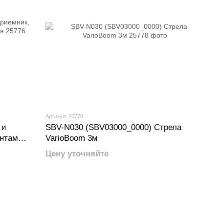
Артикул: 25778
 и
SBV-N030 (SBV03000_0000) Стрела
ентами
VarioBoom 3м
Цену уточняйте