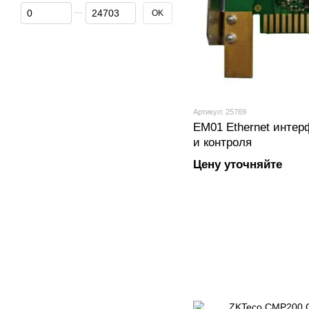
От Цена, грн
До Цена, грн
OK
Артикул: 25769
EM01 Ethernet интер
и контроля
Цену уточняйте