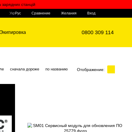
а зарядних станцій
Мой заказ
Сравнение
Укр
Рус
Желания
Вход
0800 309 114
Экипировка
ле
сначала дороже
по названию
Отображение: