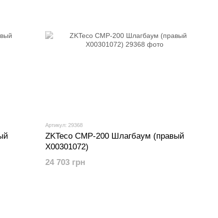
Артикул: 29368
ый
ZKTeco CMP-200 Шлагбаум (правый
X00301072)
24 703 грн