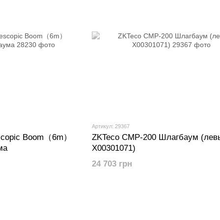
Артикул: 29367
escopic Boom（6m）
ZKTeco CMP-200 Шлагбаум (лев
ма
X00301071)
24 703 грн