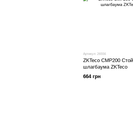
Артикул: 26556
ZKTeco CMP200 Стой
шлагбаума ZKTeco
664 грн