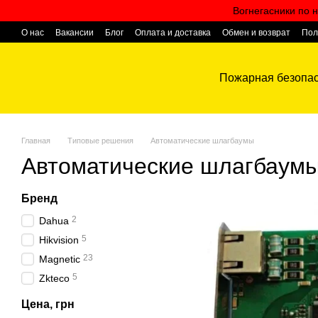
Перейти к основному контенту
Вогнегасники по н
О нас
Вакансии
Блог
Оплата и доставка
Обмен и возврат
Пол
Контактная информация
Пожарная безопас
Главная
Типовые решения
Автоматические шлагбаумы
Автоматические шлагбаум
Бренд
2
Dahua
5
Hikvision
23
Magnetic
5
Zkteco
Цена, грн