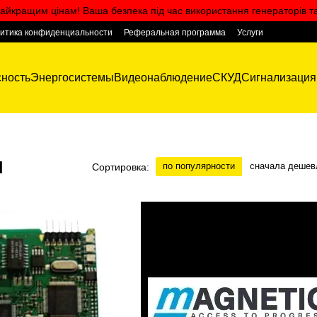
айкращим цінам! Ваша безпека під час використання генераторів т
итика конфиденциальности
Реферальная программа
Услуги
ность
Энергосистемы
Видеонаблюдение
СКУД
Сигнализация
ы
по популярности
сначала дешев
Сортировка: