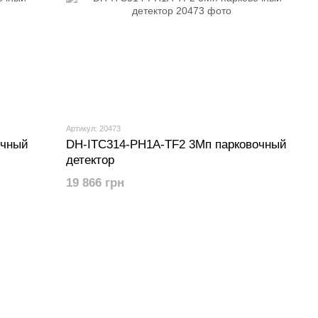
Артикул: 20473
очный
DH-ITC314-PH1A-TF2 3Мп парковочный
детектор
19 866 грн