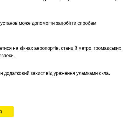
х установ може допомогти запобігти спробам
ися на вікнах аеропортів, станцій метро, громадських
езпеки.
ен додатковий захист від ураження уламками скла.
я