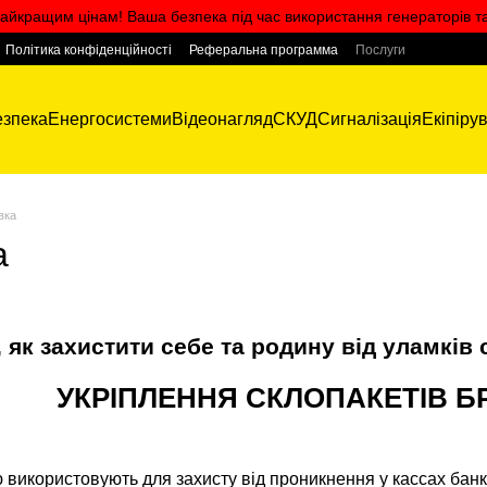
айкращим цінам! Ваша безпека під час використання генераторів т
Політика конфіденційності
Реферальна программа
Послуги
зпека
Енергосистеми
Відеонагляд
СКУД
Сигналізація
Екіпіру
вка
а
 як захистити себе та родину від уламків с
УКРІПЛЕННЯ СКЛОПАКЕТІВ 
використовують для захисту від проникнення у кассах банків