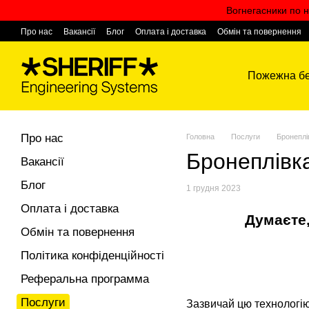
Перейти к основному контенту
Вогнегасники по н
Про нас
Вакансії
Блог
Оплата і доставка
Обмін та повернення
Контактна інформація
Пожежна бе
Про нас
Головна
Послуги
Бронеплі
Бронеплівк
Вакансії
Блог
1 грудня 2023
Оплата і доставка
Думаєте,
Обмін та повернення
Політика конфіденційності
Реферальна программа
Послуги
Зазвичай цю технологію 