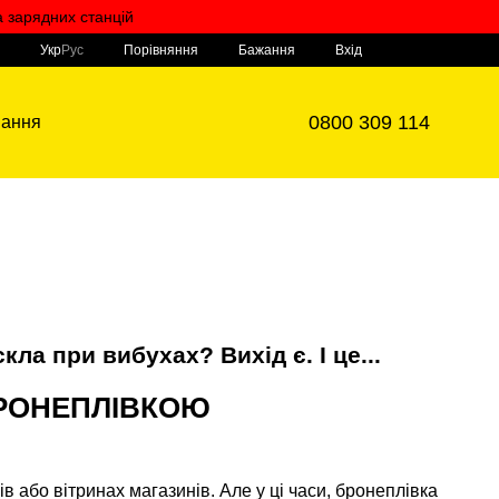
а зарядних станцій
Мій кошик
Порівняння
Укр
Рус
Бажання
Вхід
0800 309 114
вання
кла при вибухах? Вихід є. І це...
БРОНЕПЛІВКОЮ
 або вітринах магазинів. Але у ці часи, бронеплівка