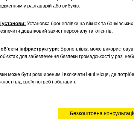
одженням у разі аварій або вибухів.
і установи:
Установка бронеплівки на вікнах та банківськи
езпечити додатковий захист персоналу та клієнтів.
а об'єкти інфраструктури:
Бронеплівка може використовуват
об'єктах для забезпечення безпеки громадськості у разі неб
ки може бути розширеним і включати інші місця, де потріб
жності від своїх потреб і обставин.
Безкоштовна консультаці