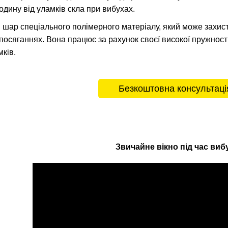
дину від уламків скла при вибухах.
 шар спеціального полімерного матеріалу, який може захисти
посяганнях. Вона працює за рахунок своєї високої пружност
мків.
Безкоштовна консультаці
Звичайне вікно під час виб