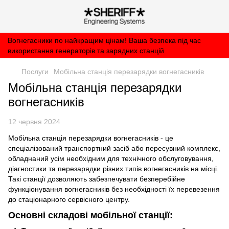
Вогнегасники по найкращим цінам! Ваша безпека під час
використання генераторів та зарядних станцій
Послуги
Мобільна станція перезарядки вогнегасників
Мобільна станція перезарядки
вогнегасників
12 червня 2024
Мобільна станція перезарядки вогнегасників - це
спеціалізований транспортний засіб або пересувний комплекс,
обладнаний усім необхідним для технічного обслуговування,
діагностики та перезарядки різних типів вогнегасників на місці.
Такі станції дозволяють забезпечувати безперебійне
функціонування вогнегасників без необхідності їх перевезення
до стаціонарного сервісного центру.
Основні складові мобільної станції: