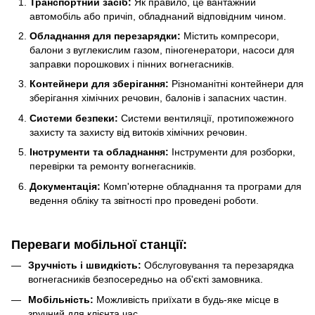
Транспортний засіб:
Як правило, це вантажний
автомобіль або причіп, обладнаний відповідним чином.
Обладнання для перезарядки:
Містить компресори,
балони з вуглекислим газом, піногенератори, насоси для
заправки порошкових і пінних вогнегасників.
Контейнери для зберігання:
Різноманітні контейнери для
зберігання хімічних речовин, балонів і запасних частин.
Системи безпеки:
Системи вентиляції, протипожежного
захисту та захисту від витоків хімічних речовин.
Інструменти та обладнання:
Інструменти для розборки,
перевірки та ремонту вогнегасників.
Документація:
Комп'ютерне обладнання та програми для
ведення обліку та звітності про проведені роботи.
Переваги мобільної станції:
Зручність і швидкість:
Обслуговування та перезарядка
вогнегасників безпосередньо на об'єкті замовника.
Мобільність:
Можливість приїхати в будь-яке місце в
зручний для клієнта час.