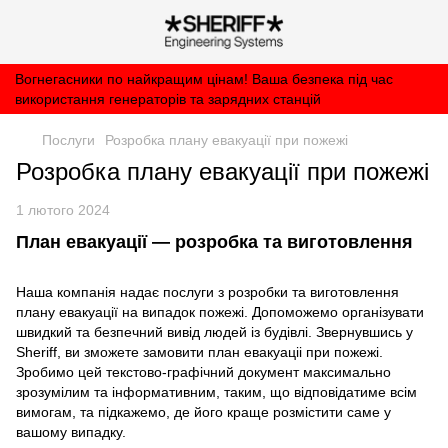
Вогнегасники по найкращим цінам! Ваша безпека під час
використання генераторів та зарядних станцій
Послуги
Розробка плану евакуації при пожежі
Розробка плану евакуації при пожежі
1 лютого 2024
План евакуації — розробка та виготовлення
Наша компанія надає послуги з розробки та виготовлення
плану евакуації на випадок пожежі. Допоможемо організувати
швидкий та безпечний вивід людей із будівлі. Звернувшись у
Sheriff, ви зможете замовити план евакуаціі при пожежі.
Зробимо цей текстово-графічний документ максимально
зрозумілим та інформативним, таким, що відповідатиме всім
вимогам, та підкажемо, де його краще розмістити саме у
вашому випадку.