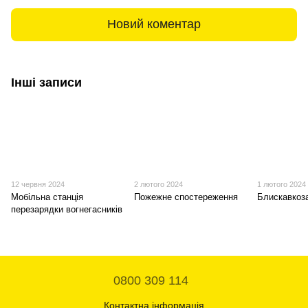
Новий коментар
Інші записи
12 червня 2024
2 лютого 2024
1 лютого 2024
Мобільна станція
Пожежне спостереження
Блискавкоз
перезарядки вогнегасників
0800 309 114
Контактна інформація