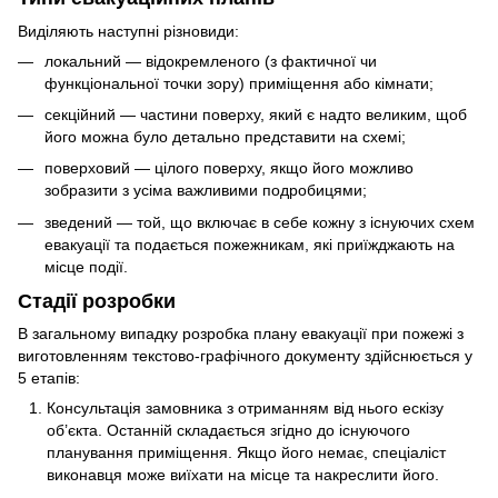
Виділяють наступні різновиди:
локальний — відокремленого (з фактичної чи
функціональної точки зору) приміщення або кімнати;
секційний — частини поверху, який є надто великим, щоб
його можна було детально представити на схемі;
поверховий — цілого поверху, якщо його можливо
зобразити з усіма важливими подробицями;
зведений — той, що включає в себе кожну з існуючих схем
евакуації та подається пожежникам, які приїжджають на
місце події.
Стадії розробки
В загальному випадку розробка плану евакуації при пожежі з
виготовленням текстово-графічного документу здійснюється у
5 етапів:
Консультація замовника з отриманням від нього ескізу
об’єкта. Останній складається згідно до існуючого
планування приміщення. Якщо його немає, спеціаліст
виконавця може виїхати на місце та накреслити його.