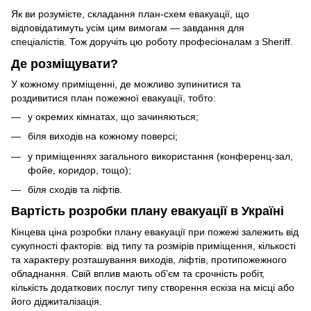
Як ви розумієте, складання план-схем евакуації, що
відповідатимуть усім цим вимогам — завдання для
спеціалістів. Тож доручіть цю роботу професіоналам з Sheriff.
Де розміщувати?
У кожному приміщенні, де можливо зупинитися та
роздивитися план пожежної евакуації, тобто:
у окремих кімнатах, що зачиняються;
біля виходів на кожному поверсі;
у приміщеннях загального використання (конференц-зал,
фойе, коридор, тощо);
біля сходів та ліфтів.
Вартість розробки плану евакуації в Україні
Кінцева ціна розробки плану евакуації при пожежі залежить від
сукупності факторів: від типу та розмірів приміщення, кількості
та характеру розташування виходів, ліфтів, протипожежного
обладнання. Свій вплив мають об’єм та срочність робіт,
кількість додаткових послуг типу створення ескіза на місці або
його діджиталізація.