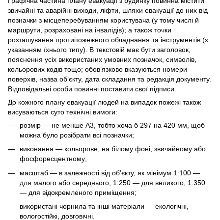
Графічна частина плану евакуації з будинку повинна містити
звичайні та аварійні виходи, ліфти, шляхи евакуації до них від
позначки з місцеперебуванням користувача (у тому числі й
маршрути, розраховані на інвалідів); а також точки
розташування протипожежного обладнання та інструментів (з
указанням їхнього типу). В текстовій має бути заголовок,
пояснення усіх використаних умовних позначок, символів,
кольорових кодів тощо; обов’язково вказуються номери
поверхів, назва об’єкту, дата складання та редакція документу.
Відповідальні особи повинні поставити свої підписи.
До кожного плану евакуації людей на випадок пожежі також
висуваються суто технічні вимоги:
розмір — не менше А3, тобто хоча б 297 на 420 мм, щоб
можна було розібрати всі позначки;
виконання — кольорове, на білому фоні, звичайному або
фосфоресцентному;
масштаб — в залежності від об’єкту, як мінімум 1:100 —
для малого або середнього, 1:250 — для великого, 1:350
— для відокремленого приміщення;
використані чорнила та інші матеріали — екологічні,
вологостійкі, довговічні.