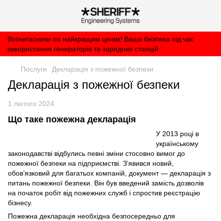
Вогнегасники по найкращим цінам! Ваша безпека під час
використання генераторів та зарядних станцій
Послуги
Декларація з пожежної безпеки
Декларація з пожежної безпеки
1 лютого 2024
Що таке пожежна декларація
У 2013 році в
українському
законодавстві відбулись певні зміни стосовно вимог до
пожежної безпеки на підприємстві. З’явився новий,
обов’язковий для багатьох компаній, документ — декларація з
питань пожежної безпеки. Він був введений замість дозволів
на початок робіт від пожежних служб і спростив реєстрацію
бізнесу.
Пожежна декларація необхідна безпосередньо для