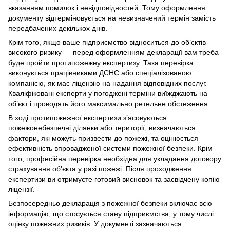
вказанням помилок і невідповідностей. Тому оформлення
документу відтерміновується на невизначений термін замість
передбачених декількох днів.
Крім того, якщо ваше підприємство відноситься до об’єктів
високого ризику — перед оформленням декларації вам треба
буде пройти протипожежну експертизу. Така перевірка
виконується працівниками ДСНС або спеціалізованою
компанією, як має ліцензію на надання відповідних послуг.
Кваліфіковані експерти у погоджені терміни виїжджають на
об’єкт і проводять його максимально ретельне обстеження.
В ході протипожежної експертизи з’ясовуються
пожежонебезпечні ділянки або території, визначаються
фактори, які можуть призвести до пожежі, та оцінюється
ефективність впровадженої системи пожежної безпеки. Крім
того, професійна перевірка необхідна для укладання договору
страхування об’єкта у разі пожежі. Після проходження
експертизи ви отримуєте готовий висновок та засвідчену копію
ліцензії.
Безпосередньо декларація з пожежної безпеки включає всю
інформацію, що стосується стану підприємства, у тому числі
оцінку пожежних ризиків. У документі зазначаються