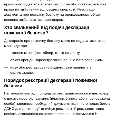
примірник подається власником фірми або особою, яка має
права на здійснення відповідних операцій. Реєстрація
документа про пожежну безпеку на орендованому об’єкті
повинна здійснюватися орендарем.
Хто звільнений від подачі декларації
пожежної безпеки?
Декларація про пожежну безпеку може не подаватися, якщо
мова йде про:
торгове місце (контейнер, кіоск) на ринку;
об’єкт оренди, зареєстрований раніше його власником;
нову або реставровану будівлю, вже прийняту в
експлуатацію.
Порядок реєстрації декларації пожежної
безпеки
На перший погляд, процедура реєстрації пожежної декларації
є досить простою: заявник (власник бізнесу або уповноважена
особа) заповнює необхідний документ, після чого подає його в
ДСНС для реєстрації та очікує результат. У реальності вона
нерідко ускладнюється через повернення документів із