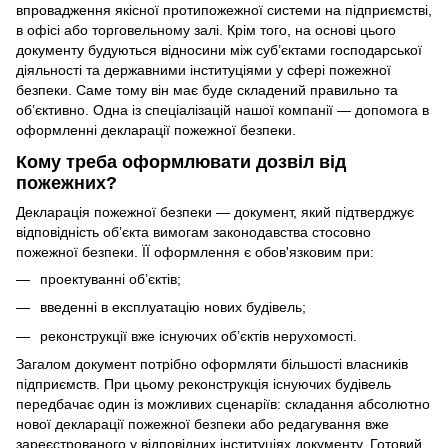
впровадження якісної протипожежної системи на підприємстві,
в офісі або торговельному залі. Крім того, на основі цього
документу будуються відносини між суб’єктами господарської
діяльності та державними інституціями у сфері пожежної
безпеки. Саме тому він має буде складений правильно та
об’єктивно. Одна із спеціалізацій нашої компанії — допомога в
оформленні декларації пожежної безпеки.
Кому треба оформлювати дозвіл від
пожежних?
Декларація пожежної безпеки — документ, який підтверджує
відповідність об’єкта вимогам законодавства стосовно
пожежної безпеки. ЇЇ оформлення є обов'язковим при:
проектуванні об’єктів;
введенні в експлуатацію нових будівель;
реконструкції вже існуючих об’єктів нерухомості.
Загалом документ потрібно оформляти більшості власників
підприємств. При цьому реконструкція існуючих будівель
передбачає один із можливих сценаріїв: складання абсолютно
нової декларації пожежної безпеки або редагування вже
зареєстрованого у відповідних інституціях документу. Готовий