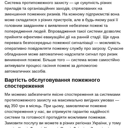
Система протипожежного захисту — це сукупність різних
приладів та організаційних заходів, спрямованих на
зменшення пожежних ризиків. На кожному підприємстві вона
може складатися з різних пристроїв, але в будь-якому разі її
головним завданням є виявлення небезпеки пожежі та
попередження людей. Впровадження такої системи дозволяє
прийняти ефективні евакуаційні дії на ранній стадії. Ще одна
перевага безпосередньо пожежної сигналізації — можливість
оперативно повідомляти пожежну службу про загрозу. Сучасне
обладнання може автоматично надсилати сигнал про ризик
виникнення пожежі. Більше того — система може самостійно
активувати процесс гасіння пожежі за допомогою
автоматичних засобів.
Вартість обслуговування пожежного
спостереження
Ми можемо забезпечити якісне спостереження за системами
протипожежного захисту на максимально вигідних умовах —
від 350 грн в місяць. При цьому, замовляючи пожежне
спостереження у нас, ви отримуєте гарантію надійності
системи та готовності протидіяти можливим пожежам.
Замовити послугу ви можете в різних регіонах України, у тому