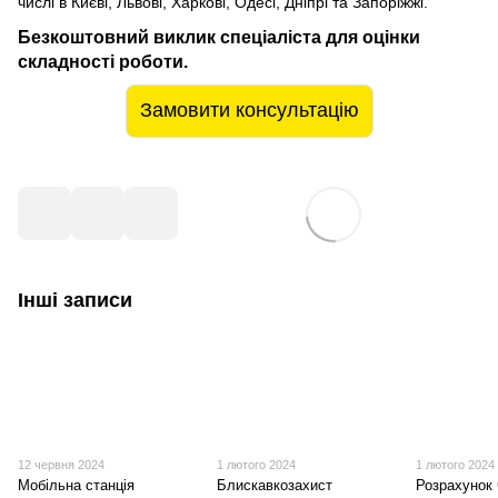
числі в Києві, Львові, Харкові, Одесі, Дніпрі та Запоріжжі.
Безкоштовний виклик спеціаліста для оцінки
складності роботи.
Замовити консультацію
Інші записи
12 червня 2024
1 лютого 2024
1 лютого 2024
Мобільна станція
Блискавкозахист
Розрахунок 